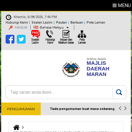
MENU
Khamis, 6/08/2026, 7:46 PM
Hubungi Kami
Soalan Lazim
Pautan
Bantuan
Peta Laman
MASUK
Bahasa Melayu
PORTAL RASMI
MAJLIS
DAERAH
MARAN
Carian
Borang carian
PENGUMUMAN
Tiada pengumuman buat masa sekarang.
Harap maklum
Anda di sini