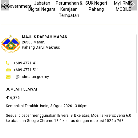
Jabatan
Perumahan &
SUK Negeri
MyHRMIS
MyGovernment
Digital Negara
Kerajaan
Pahang
MOBILE
Tempatan
MAJLIS DAERAH MARAN
26500 Maran,
Pahang Darul Makmur.
+609 4771 411
+609 4771 511
it@mdmaran.gov.my
JUMLAH PELAWAT
416,376
Kemaskini Terakhir:
Isnin, 3 Ogos 2026 - 3:00pm
Sesuai dipapar menggunakan IE versi 9 & ke atas, Mozilla Firefox versi 6.0
ke atas dan Google Chrome 13.0 ke atas dengan resolusi 1024 x 768