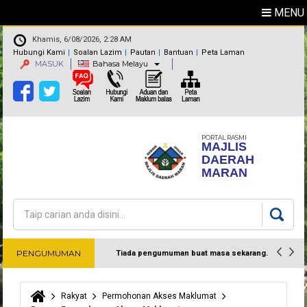
MENU
Khamis, 6/08/2026, 2:28 AM
Hubungi Kami
Soalan Lazim
Pautan
Bantuan
Peta Laman
MASUK
Bahasa Melayu
PORTAL RASMI
MAJLIS
DAERAH
MARAN
Carian
Borang carian
PENGUMUMAN
Tiada pengumuman buat masa sekarang.
Harap maklum
Rakyat
Permohonan Akses Maklumat
Anda di sini