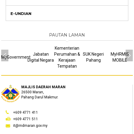
E-UNDIAN
PAUTAN LAMAN
Kementerian
Jabatan
Perumahan &
SUK Negeri
MyHRMIS
MyGovernment
Digital Negara
Kerajaan
Pahang
MOBILE
Tempatan
MAJLIS DAERAH MARAN
26500 Maran,
Pahang Darul Makmur.
+609 4771 411
+609 4771 511
it@mdmaran.gov.my