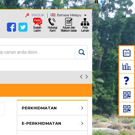
MASUK
Bahasa Melayu
an
rang carian
PERKHIDMATAN
E-PERKHIDMATAN