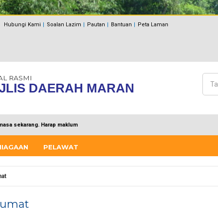
Hubungi Kami
Soalan Lazim
Pautan
Bantuan
Peta Laman
AL RASMI
Cari
JLIS DAERAH MARAN
Bo
masa sekarang. Harap maklum
NIAGAAN
PELAWAT
at
lumat