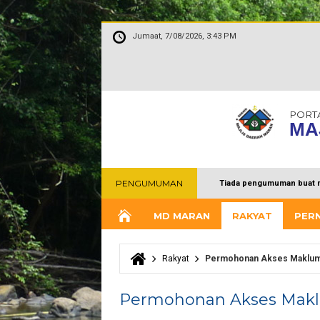
Jumaat, 7/08/2026, 3:43 PM
PORT
MA
PENGUMUMAN
Tiada pengumuman buat 
MD MARAN
RAKYAT
PER
Rakyat
Permohonan Akses Maklum
Anda di sini
Permohonan Akses Mak