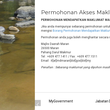
Permohonan Akses Mak
PERMOHONAN MENDAPATKAN MAKLUMAT MAJ
Jika anda mempunyai sebarang permohonan untuk
mengisi
Borang Permohonan Mendapatkan Maklu
Permohonan anda juga boleh menghantar secara r
Majlis Daerah Maran
26500 Maran
Pahang Darul Makmur
Tel : +609 477.1411 / Fax : +609 477.1511
Email : it[at]mdmaran[dot]gov[dot]my
Penafian : Sebarang maklumat yang dipohon masih
MyGovernment
Jabatan D