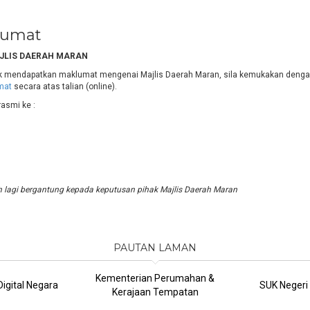
lumat
LIS DAERAH MARAN
 mendapatkan maklumat mengenai Majlis Daerah Maran, sila kemukakan deng
mat
secara atas talian (online).
asmi ke :
 lagi bergantung kepada keputusan pihak Majlis Daerah Maran
PAUTAN LAMAN
Kementerian Perumahan &
igital Negara
SUK Negeri
Kerajaan Tempatan