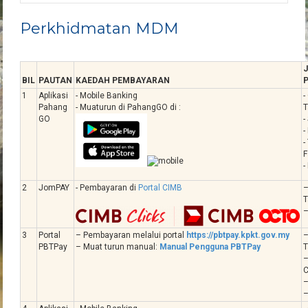
Perkhidmatan MDM
BIL
PAUTAN
KAEDAH PEMBAYARAN
1
Aplikasi
- Mobile Banking
-
Pahang
- Muaturun di PahangGO di :
T
GO
-
-
-
F
-
2
JomPAY
- Pembayaran di
Portal CIMB
–
T
–
3
Portal
– Pembayaran melalui portal
https://pbtpay.kpkt.gov.my
–
PBTPay
– Muat turun manual:
Manual Pengguna PBTPay
T
C
–
–