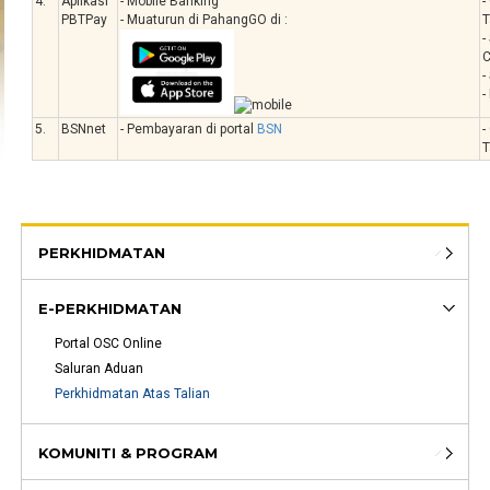
4.
Aplikasi
- Mobile Banking
-
PBTPay
- Muaturun di PahangGO di :
T
-
C
-
-
5.
BSNnet
- Pembayaran di portal
BSN
-
T
PERKHIDMATAN
E-PERKHIDMATAN
Portal OSC Online
Saluran Aduan
Perkhidmatan Atas Talian
KOMUNITI & PROGRAM