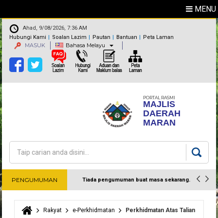
MENU
Ahad, 9/08/2026, 7:36 AM
Hubungi Kami
Soalan Lazim
Pautan
Bantuan
Peta Laman
MASUK
Bahasa Melayu
PORTAL RASMI
MAJLIS
DAERAH
MARAN
Carian
Borang carian
PENGUMUMAN
Tiada pengumuman buat masa sekarang.
Harap maklum
Rakyat
e-Perkhidmatan
Perkhidmatan Atas Talian
Anda di sini