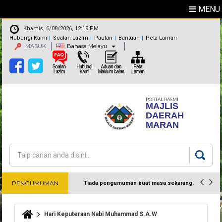
MENU
Khamis, 6/08/2026, 12:19 PM
Hubungi Kami
Soalan Lazim
Pautan
Bantuan
Peta Laman
MASUK
Bahasa Melayu
PORTAL RASMI
MAJLIS
DAERAH
MARAN
Carian
Borang carian
PENGUMUMAN
Tiada pengumuman buat masa sekarang.
Harap maklum
Hari Keputeraan Nabi Muhammad S.A.W
Anda di sini