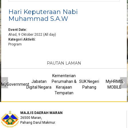
Hari Keputeraan Nabi
Muhammad S.A.W
Event Date:
Ahad, 9 Oktober 2022 (All day)
Kategori Aktiviti:
Program
PAUTAN LAMAN
Kementerian
Jabatan
Perumahan &
SUK Negeri
MyHRMIS
MyGovernment
Digital Negara
Kerajaan
Pahang
MOBILE
Tempatan
MAJLIS DAERAH MARAN
26500 Maran,
Pahang Darul Makmur.