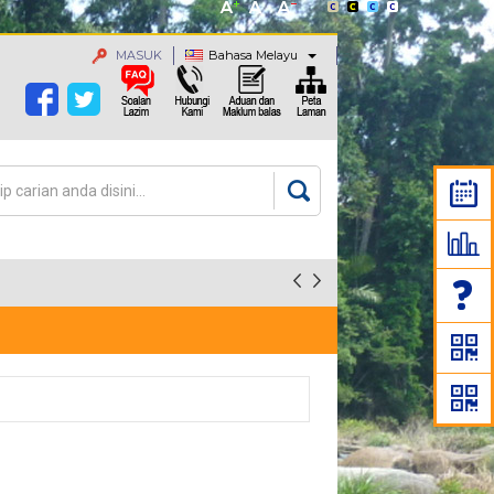
MASUK
Bahasa Melayu
an
rang carian