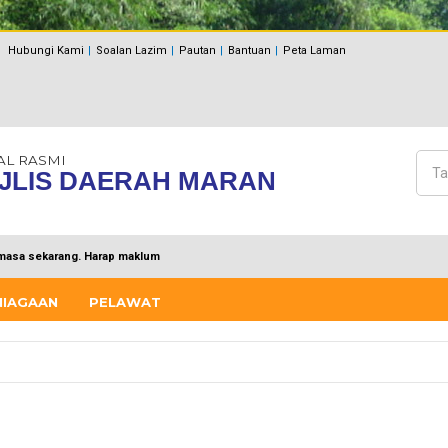
Hubungi Kami
Soalan Lazim
Pautan
Bantuan
Peta Laman
AL RASMI
Cari
JLIS DAERAH MARAN
Bo
masa sekarang. Harap maklum
NIAGAAN
PELAWAT