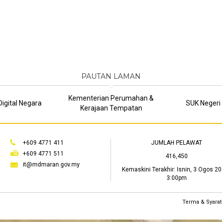
PAUTAN LAMAN
Kementerian Perumahan &
igital Negara
SUK Negeri
Kerajaan Tempatan
+609 4771 411
JUMLAH PELAWAT
+609 4771 511
416,450
it@mdmaran.gov.my
Kemaskini Terakhir:
Isnin, 3 Ogos 20
3:00pm
Terma & Syarat