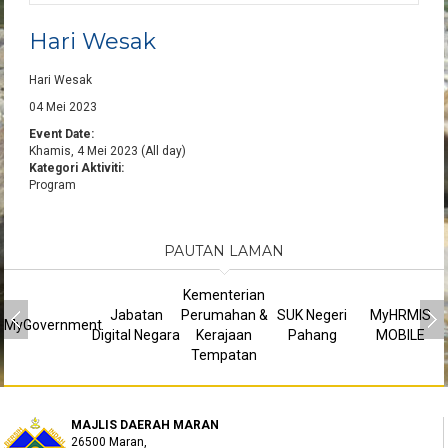
Hari Wesak
Hari Wesak
04 Mei 2023
Event Date:
Khamis, 4 Mei 2023 (All day)
Kategori Aktiviti:
Program
PAUTAN LAMAN
Kementerian
Jabatan
Perumahan &
SUK Negeri
MyHRMIS
MyGovernment
Digital Negara
Kerajaan
Pahang
MOBILE
Tempatan
MAJLIS DAERAH MARAN
26500 Maran,