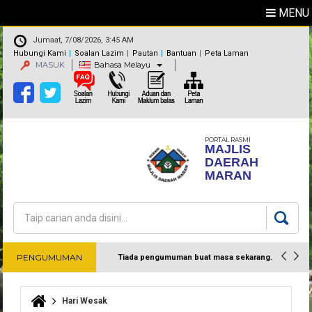
MENU
Jumaat, 7/08/2026, 3:45 AM
Hubungi Kami
Soalan Lazim
Pautan
Bantuan
Peta Laman
MASUK
Bahasa Melayu
PORTAL RASMI
MAJLIS
DAERAH
MARAN
Carian
Borang carian
PENGUMUMAN
Tiada pengumuman buat masa sekarang.
Harap maklum
Hari Wesak
Anda di sini