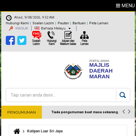
MENU
Ahad, 9/08/2026, 9:52 AM
Hubungi Kami
Soalan Lazim
Pautan
Bantuan
Peta Laman
MASUK
Bahasa Melayu
PORTAL RASMI
MAJLIS
DAERAH
MARAN
Carian
Borang carian
PENGUMUMAN
Tiada pengumuman buat masa sekarang.
Harap maklum
Kutipan Luar Sri Jaya
Anda di sini