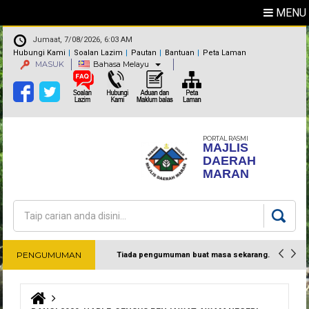
MENU
Jumaat, 7/08/2026, 6:03 AM
Hubungi Kami
Soalan Lazim
Pautan
Bantuan
Peta Laman
MASUK
Bahasa Melayu
PORTAL RASMI
MAJLIS
DAERAH
MARAN
Carian
Borang carian
PENGUMUMAN
Tiada pengumuman buat masa sekarang.
Harap maklum
Anda di sini