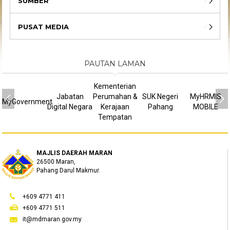
SUMBER
PUSAT MEDIA
PAUTAN LAMAN
Kementerian
Jabatan
Perumahan &
SUK Negeri
MyHRMIS
MyGovernment
Digital Negara
Kerajaan
Pahang
MOBILE
Tempatan
MAJLIS DAERAH MARAN
26500 Maran,
Pahang Darul Makmur.
+609 4771 411
+609 4771 511
it@mdmaran.gov.my