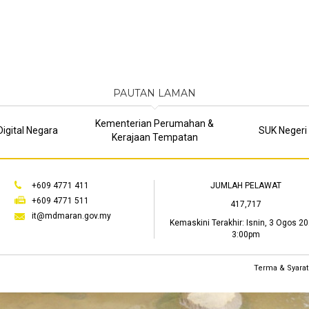
PAUTAN LAMAN
Kementerian Perumahan &
igital Negara
SUK Negeri
Kerajaan Tempatan
+609 4771 411
JUMLAH PELAWAT
+609 4771 511
417,717
it@mdmaran.gov.my
Kemaskini Terakhir:
Isnin, 3 Ogos 20
3:00pm
Terma & Syarat