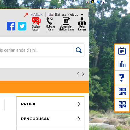
MASUK
Bahasa Melayu
an
rang carian
PROFIL
PENGURUSAN