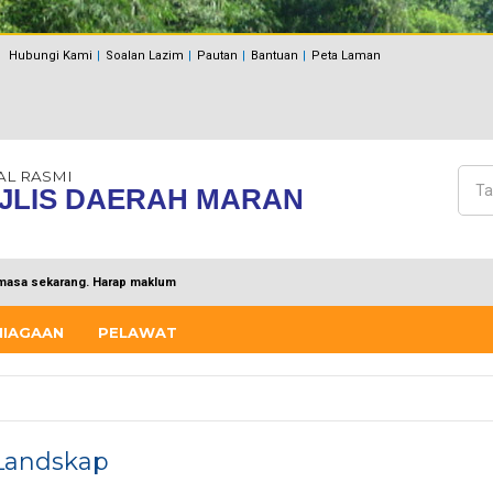
Hubungi Kami
Soalan Lazim
Pautan
Bantuan
Peta Laman
AL RASMI
Cari
JLIS DAERAH MARAN
Bo
masa sekarang. Harap maklum
NIAGAAN
PELAWAT
 Landskap