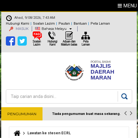
MENU
Ahad, 9/08/2026, 7:43 AM
Hubungi Kami
Soalan Lazim
Pautan
Bantuan
Peta Laman
MASUK
Bahasa Melayu
PORTAL RASMI
MAJLIS
DAERAH
MARAN
Carian
Borang carian
PENGUMUMAN
Tiada pengumuman buat masa sekarang.
Harap maklum
Lawatan ke stesen ECRL
Anda di sini