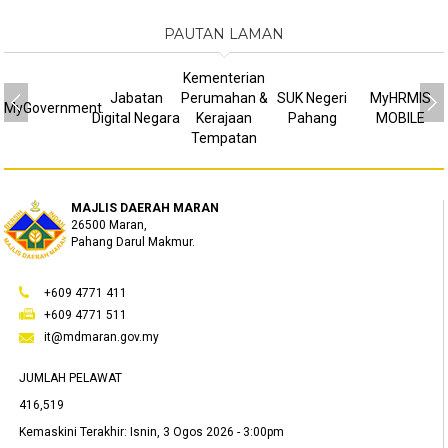
PAUTAN LAMAN
Kementerian
Jabatan
Perumahan &
SUK Negeri
MyHRMIS
MyGovernment
Digital Negara
Kerajaan
Pahang
MOBILE
Tempatan
MAJLIS DAERAH MARAN
26500 Maran,
Pahang Darul Makmur.
+609 4771 411
+609 4771 511
it@mdmaran.gov.my
JUMLAH PELAWAT
416,519
Kemaskini Terakhir:
Isnin, 3 Ogos 2026 - 3:00pm