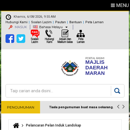
MENU
Khamis, 6/08/2026, 9:55 AM
Hubungi Kami
Soalan Lazim
Pautan
Bantuan
Peta Laman
MASUK
Bahasa Melayu
PORTAL RASMI
MAJLIS
DAERAH
MARAN
Carian
Borang carian
PENGUMUMAN
Tiada pengumuman buat masa sekarang.
Harap maklum
Pelancaran Pelan Induk Landskap
Anda di sini