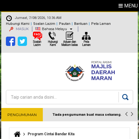
MENU
Jumaat, 7/08/2026, 10:36 AM
Hubungi Kami
Soalan Lazim
Pautan
Bantuan
Peta Laman
MASUK
Bahasa Melayu
PORTAL RASMI
MAJLIS
DAERAH
MARAN
Carian
Borang carian
PENGUMUMAN
Tiada pengumuman buat masa sekarang.
Harap maklum
Program Cintai Bandar Kita
Anda di sini