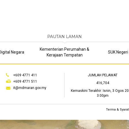
PAUTAN LAMAN
Kementerian Perumahan &
igital Negara
SUK Negeri
Kerajaan Tempatan
+609 4771 411
JUMLAH PELAWAT
+609 4771 511
416,704
it@mdmaran.gov.my
Kemaskini Terakhir:
Isnin, 3 Ogos 20
3:00pm
Terma & Syarat