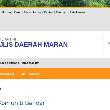
Hubungi Kami
Soalan Lazim
Pautan
Bantuan
Peta Laman
AL RASMI
Cari
JLIS DAERAH MARAN
Bo
masa sekarang. Harap maklum
NIAGAAN
PELAWAT
r
omuniti Bandar