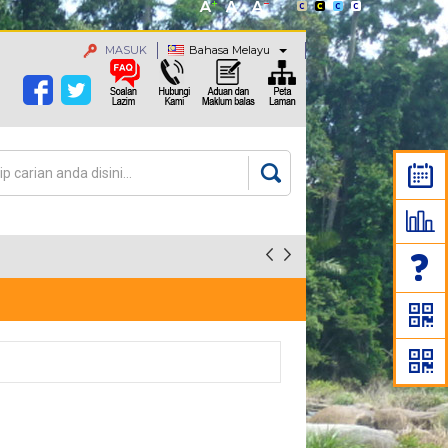
MASUK
Bahasa Melayu
an
rang carian