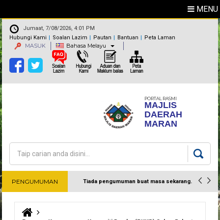
MENU
Jumaat, 7/08/2026, 4:01 PM
Hubungi Kami
Soalan Lazim
Pautan
Bantuan
Peta Laman
MASUK
Bahasa Melayu
PORTAL RASMI
MAJLIS
DAERAH
MARAN
Carian
Borang carian
PENGUMUMAN
Tiada pengumuman buat masa sekarang.
Harap maklum
Anda di sini