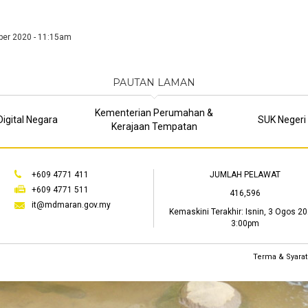
ber 2020 - 11:15am
PAUTAN LAMAN
Kementerian Perumahan &
igital Negara
SUK Negeri
Kerajaan Tempatan
+609 4771 411
JUMLAH PELAWAT
+609 4771 511
416,596
it@mdmaran.gov.my
Kemaskini Terakhir:
Isnin, 3 Ogos 20
3:00pm
Terma & Syarat