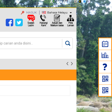
MASUK
Bahasa Melayu
an
rang carian