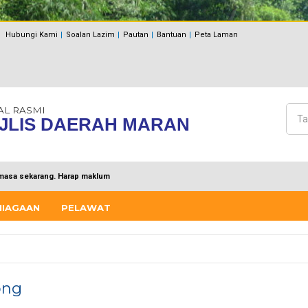
Hubungi Kami
Soalan Lazim
Pautan
Bantuan
Peta Laman
AL RASMI
Cari
JLIS DAERAH MARAN
Bo
masa sekarang. Harap maklum
NIAGAAN
PELAWAT
ong