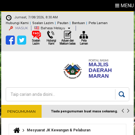
MENU
Jumaat, 7/08/2026, 8:30 AM
Hubungi Kami
Soalan Lazim
Pautan
Bantuan
Peta Laman
MASUK
Bahasa Melayu
PORTAL RASMI
MAJLIS
DAERAH
MARAN
Carian
Borang carian
PENGUMUMAN
Tiada pengumuman buat masa sekarang.
Harap maklum
Mesyuarat JK Kewangan & Pelaburan
Anda di sini